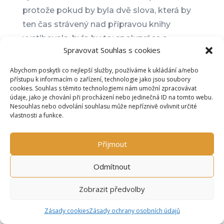
protože pokud by byla dvě slova, která by
ten čas strávený nad přípravou knihy
vystihovala, byla by to: spolupráce a
Spravovat Souhlas s cookies
vyladění. Děkuji.
Abychom poskytli co nejlepší služby, používáme k ukládání a/nebo
přístupu k informacím o zařízení, technologie jako jsou soubory
cookies. Souhlas s těmito technologiemi nám umožní zpracovávat
Josef Porsch
údaje, jako je chování při procházení nebo jedinečná ID na tomto webu.
průvodce a učitel
Nesouhlas nebo odvolání souhlasu může nepříznivě ovlivnit určité
vlastnosti a funkce.
Příjmout
Umělecky nadaná Ivana Bartůňková nám
Odmítnout
navrhla propagační materiály, které výstižně
prezentují to, čím se zabýváme. Za Ligna
Zobrazit předvolby
Authentica doporučuji.
Zásady cookies
Zásady ochrany osobních údajů